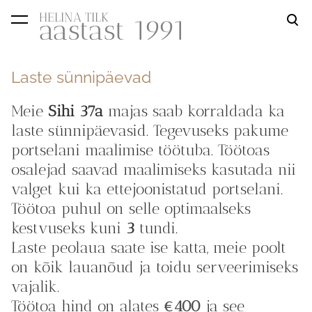
HELINA TILK
aastast 1991
lisati ostukorvi.
Vaata ostukorvi
Laste sünnipäevad
Meie
Sihi 37a
majas saab korraldada ka
laste sünnipäevasid. Tegevuseks pakume
portselani maalimise töötuba. Töötoas
osalejad saavad maalimiseks kasutada nii
valget kui ka ettejoonistatud portselani.
Töötoa puhul on selle optimaalseks
kestvuseks kuni
3
tundi.
Laste peolaua saate ise katta, meie poolt
on kõik lauanõud ja toidu serveerimiseks
vajalik.
Töötoa hind on alates
€400
ja see