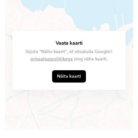
Vaata kaarti
Vajuta "Näita kaarti", et nõustuda Google'i
privaatsuspoliitikaga
ning näha kaarti.
Näita kaarti