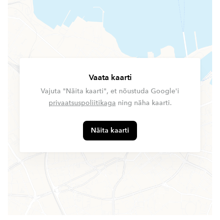
Vaata kaarti
Vajuta "Näita kaarti", et nõustuda Google'i
privaatsuspoliitikaga
ning näha kaarti.
Näita kaarti