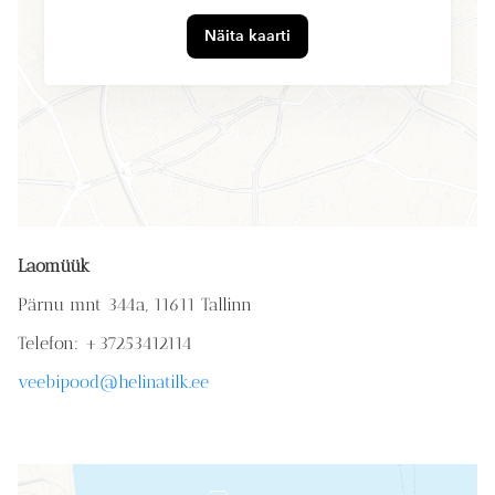
Näita kaarti
Laomüük
Pärnu mnt 344a, 11611 Tallinn
Telefon: +37253412114
veebipood@helinatilk.ee