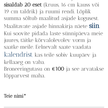
sisaldab 20 eset
(kruus, 16 cm kauss või
19 cm taldrik) ja ruumi rendi. Lõplik
summa sõltub maalitud asjade kogusest.
siin
Maalitavate asjade hinnakirja näete
.
Kui soovite pidada laste sünnipäeva meie
juures, täitke kõrvalolevolev vorm ja
saatke meile. Eelnevalt saate vaadata
kalendrist
,
kas teile sobiv kuupäev ja
kellaaeg on vaba.
Broneeringutasu on
€100
ja see arvatakse
lõpparvest maha.
Teie nimi