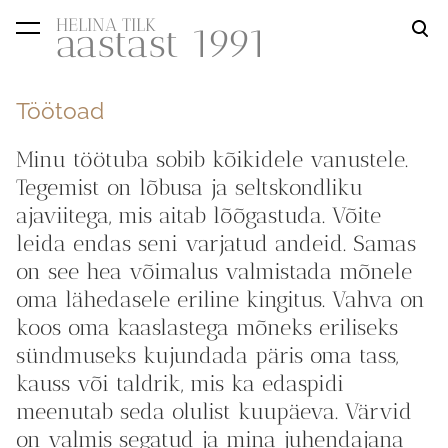
HELINA TILK
aastast 1991
lisati ostukorvi.
Vaata ostukorvi
Töötoad
Minu töötuba sobib kõikidele vanustele.
Tegemist on lõbusa ja seltskondliku
ajaviitega, mis aitab lõõgastuda. Võite
leida endas seni varjatud andeid. Samas
on see hea võimalus valmistada mõnele
oma lähedasele eriline kingitus. Vahva on
koos oma kaaslastega mõneks eriliseks
sündmuseks kujundada päris oma tass,
kauss või taldrik, mis ka edaspidi
meenutab seda olulist kuupäeva. Värvid
on valmis segatud ja mina juhendajana