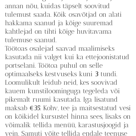
annan nõu, kuidas täpselt soovitud
tulemust saada. Kõik osavõtjad on alati
hakkama saanud ja kõige suuremad
kahtlejad on tihti kõige huvitavama
tulemuse saanud.
Töötoas osalejad saavad maalimiseks
kasutada nii valget kui ka ettejoonistatud
portselani. Töötoa puhul on selle
optimaalseks kestvuseks kuni
3
tundi.
Loomulikult leidub neid, kes soovivad
kauem kunstiloominguga tegeleda või
pikemalt ruumi kasutada. Iga lisatund
maksab
€35
. Kohv, tee ja maitsestatud vesi
on kõikidel kursustel hinna sees, lisaks on
võimalik tellida menüü, karastusjoogid ja
vein. Samuti võite tellida endale teenuse