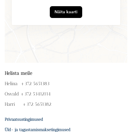
Näita kaarti
Helista meile
Helina +372 5651383
Osvald +372 53412114
Harri +372 5651382
Privaatsustingimused
Üld- ja tagastamismaksetingimused