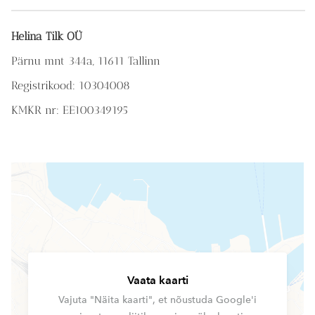
Helina Tilk OÜ
Pärnu mnt 344a, 11611 Tallinn
Registrikood: 10304008
KMKR nr: EE100349195
Vaata kaarti
Vajuta "Näita kaarti", et nõustuda Google'i