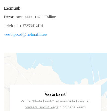
Laomüük
Pärnu mnt 344a, 11611 Tallinn
Telefon: +37253412114
veebipood@helinatilk.ee
Vaata kaarti
Vajuta "Näita kaarti", et nõustuda Google'i
privaatsuspoliitikaga
ning näha kaarti.