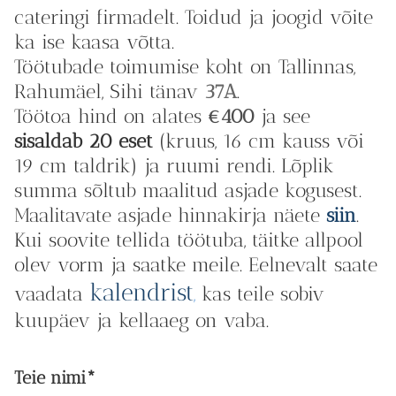
cateringi firmadelt. Toidud ja joogid võite
ka ise kaasa võtta.
Töötubade toimumise koht on Tallinnas,
Rahumäel, Sihi tänav
37A
.
Töötoa hind on alates
€400
ja see
sisaldab 20 eset
(kruus, 16 cm kauss või
19 cm taldrik) ja ruumi rendi. Lõplik
summa sõltub maalitud asjade kogusest.
Maalitavate asjade hinnakirja näete
siin
.
Kui soovite tellida töötuba, täitke allpool
olev vorm ja saatke meile. Eelnevalt saate
kalendrist
vaadata
,
kas teile sobiv
kuupäev ja kellaaeg on vaba.
Teie nimi