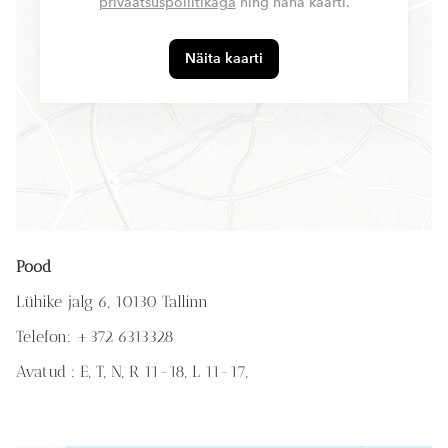
privaatsuspoliitikaga
ning näha kaarti.
Näita kaarti
Pood
Lühike jalg 6, 10130 Tallinn
Telefon: +372 6313328
Avatud : E, T, N, R 11-18,
L 11-17,